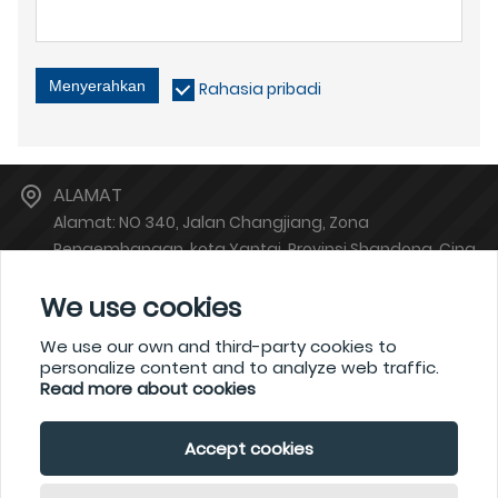
Menyerahkan
Rahasia pribadi
ALAMAT
Alamat: NO 340, Jalan Changjiang, Zona
Pengembangan, kota Yantai, Provinsi Shandong, Cina
E-MAIL
We use cookies
atsales@atinstruments.com
TELEPON
We use our own and third-party cookies to
personalize content and to analyze web traffic.
+86-6778766
Read more about cookies
Accept cookies
Hak Cipta Oleh © YANTAI AUTO INSTRUMENT MAKING CO.,LTD.