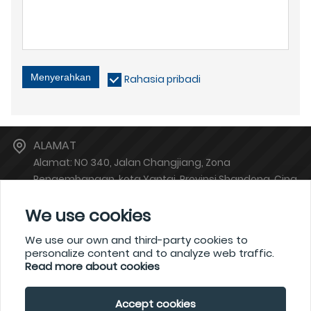
Menyerahkan
Rahasia pribadi
ALAMAT
Alamat: NO 340, Jalan Changjiang, Zona
Pengembangan, kota Yantai, Provinsi Shandong, Cina
E-MAIL
We use cookies
atsales@atinstruments.com
TELEPON
We use our own and third-party cookies to
personalize content and to analyze web traffic.
+86-6778766
Read more about cookies
Accept cookies