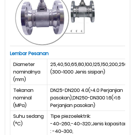
Lembar Pesanan
Diameter
25,40,50,65,80,100,125,150,200,250,30
nominalnya
(300
~
1000 Jenis sisipan)
(mm)
Tekanan
DN25-DN200 4.0(>4.0 Perjanjian
nominal
pasokan),DN250-DN300 1.6(>1.6
(MPa)
Perjanjian pasokan)
Suhu sedang
Tipe piezoelektrik:
(
°C
)
-40~260,-40~320;Jenis kapasitansi
: -40~300,