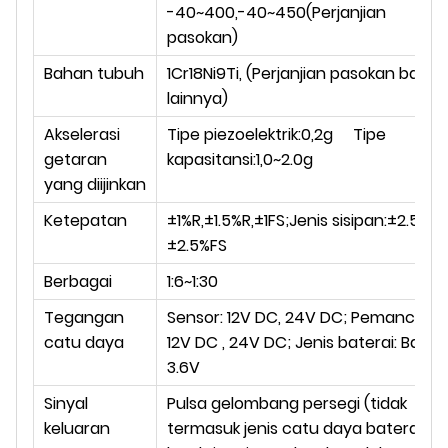
-40~400,-40~450(Perjanjian
pasokan)
Bahan tubuh
1Cr18Ni9Ti, (Perjanjian pasokan baha
lainnya)
Akselerasi
Tipe piezoelektrik:0,2g Tipe
getaran
kapasitansi:1,0
~
2.0g
yang diijinkan
Ketepatan
±1%R,±1.5%R,±1FS;Jenis sisipan:±2.5%R,
±2.5%FS
Berbagai
1:6
~
1:30
Tegangan
Sensor: 12V DC, 24V DC; Pemancar:
catu daya
12V DC , 24V DC; Jenis baterai: Bater
3.6V
Sinyal
Pulsa gelombang persegi (tidak
keluaran
termasuk jenis catu daya baterai):