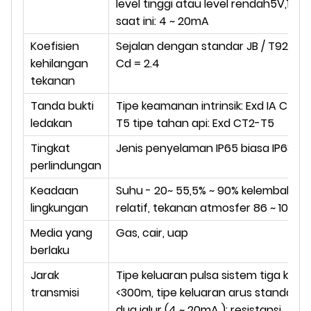
level tinggi atau level rendah5V,1V;
saat ini: 4 ~ 20mA
Koefisien
Sejalan dengan standar JB / T9249
kehilangan
Cd = 2.4
tekanan
Tanda bukti
Tipe keamanan intrinsik: Exd IA CT2-
ledakan
T5 tipe tahan api: Exd CT2-T5
Tingkat
Jenis penyelaman IP65 biasa IP68
perlindungan
Keadaan
Suhu - 20~ 55,5% ~ 90% kelembaban
lingkungan
relatif, tekanan atmosfer 86 ~ 106kP
Media yang
Gas, cair, uap
berlaku
Jarak
Tipe keluaran pulsa sistem tiga kawa
transmisi
<300m, tipe keluaran arus standar
dua jalur (4 ~ 20mA ): resistansi